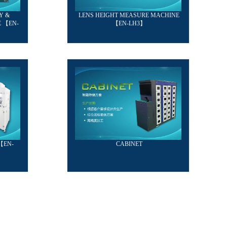
Y &
LENS HEIGHT MEASURE MACHINE
 【EN-
【EN-LH3】
【EN-
CABINET