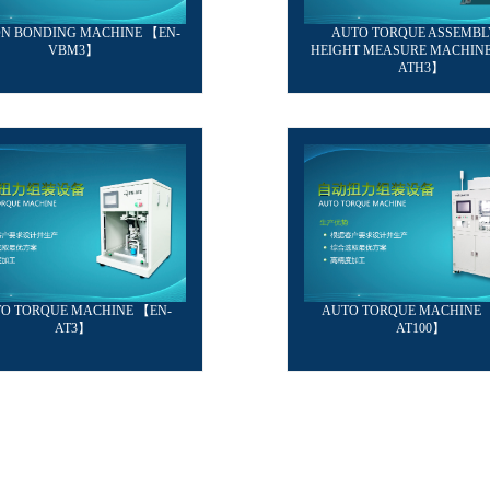
ON BONDING MACHINE 【EN-
AUTO TORQUE ASSEMBL
VBM3】
HEIGHT MEASURE MACHINE
ATH3】
O TORQUE MACHINE 【EN-
AUTO TORQUE MACHINE 
AT3】
AT100】