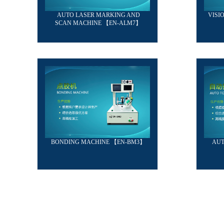
AUTO LASER MARKING AND
VISI
SCAN MACHINE 【EN-ALM7】
BONDING MACHINE 【EN-BM3】
AUT